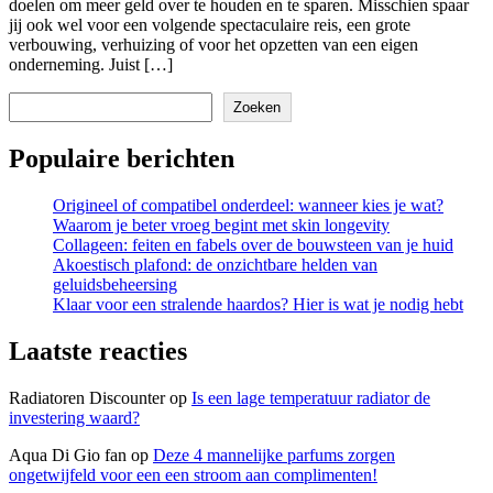
doelen om meer geld over te houden en te sparen. Misschien spaar
jij ook wel voor een volgende spectaculaire reis, een grote
verbouwing, verhuizing of voor het opzetten van een eigen
onderneming. Juist […]
Zoeken
Zoeken
Populaire berichten
Origineel of compatibel onderdeel: wanneer kies je wat?
Waarom je beter vroeg begint met skin longevity
Collageen: feiten en fabels over de bouwsteen van je huid
Akoestisch plafond: de onzichtbare helden van
geluidsbeheersing
Klaar voor een stralende haardos? Hier is wat je nodig hebt
Laatste reacties
Radiatoren Discounter
op
Is een lage temperatuur radiator de
investering waard?
Aqua Di Gio fan
op
Deze 4 mannelijke parfums zorgen
ongetwijfeld voor een een stroom aan complimenten!