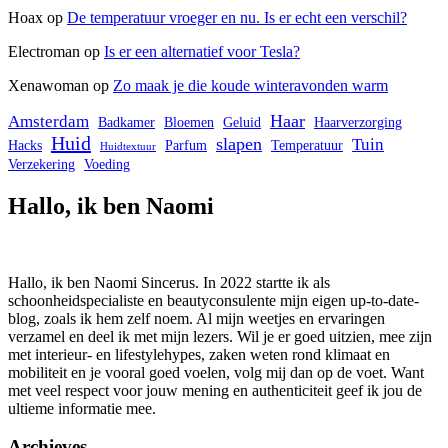
Hoax
op
De temperatuur vroeger en nu. Is er echt een verschil?
Electroman
op
Is er een alternatief voor Tesla?
Xenawoman
op
Zo maak je die koude winteravonden warm
Haar
Amsterdam
Badkamer
Bloemen
Geluid
Haarverzorging
Huid
slapen
Tuin
Hacks
Parfum
Temperatuur
Huidtextuur
Verzekering
Voeding
Hallo, ik ben Naomi
Hallo, ik ben Naomi Sincerus. In 2022 startte ik als
schoonheidspecialiste en beautyconsulente mijn eigen up-to-date-
blog, zoals ik hem zelf noem. Al mijn weetjes en ervaringen
verzamel en deel ik met mijn lezers. Wil je er goed uitzien, mee zijn
met interieur- en lifestylehypes, zaken weten rond klimaat en
mobiliteit en je vooral goed voelen, volg mij dan op de voet. Want
met veel respect voor jouw mening en authenticiteit geef ik jou de
ultieme informatie mee.
Archieves