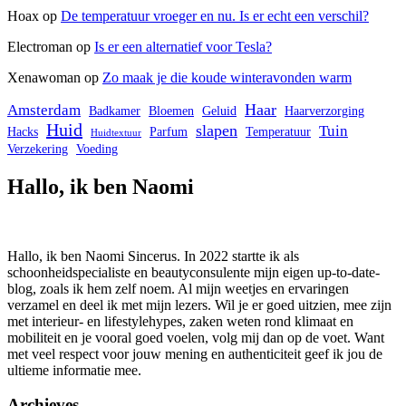
Hoax
op
De temperatuur vroeger en nu. Is er echt een verschil?
Electroman
op
Is er een alternatief voor Tesla?
Xenawoman
op
Zo maak je die koude winteravonden warm
Haar
Amsterdam
Badkamer
Bloemen
Geluid
Haarverzorging
Huid
slapen
Tuin
Hacks
Parfum
Temperatuur
Huidtextuur
Verzekering
Voeding
Hallo, ik ben Naomi
Hallo, ik ben Naomi Sincerus. In 2022 startte ik als
schoonheidspecialiste en beautyconsulente mijn eigen up-to-date-
blog, zoals ik hem zelf noem. Al mijn weetjes en ervaringen
verzamel en deel ik met mijn lezers. Wil je er goed uitzien, mee zijn
met interieur- en lifestylehypes, zaken weten rond klimaat en
mobiliteit en je vooral goed voelen, volg mij dan op de voet. Want
met veel respect voor jouw mening en authenticiteit geef ik jou de
ultieme informatie mee.
Archieves