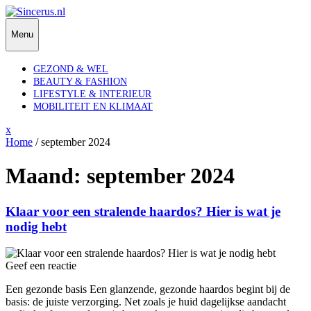
Skip
to
Menu
content
GEZOND & WEL
BEAUTY & FASHION
LIFESTYLE & INTERIEUR
MOBILITEIT EN KLIMAAT
Close
x
Menu
Home
/
september 2024
Maand:
september 2024
Klaar voor een stralende haardos? Hier is wat je
nodig hebt
Geef een reactie
Een gezonde basis Een glanzende, gezonde haardos begint bij de
basis: de juiste verzorging. Net zoals je huid dagelijkse aandacht