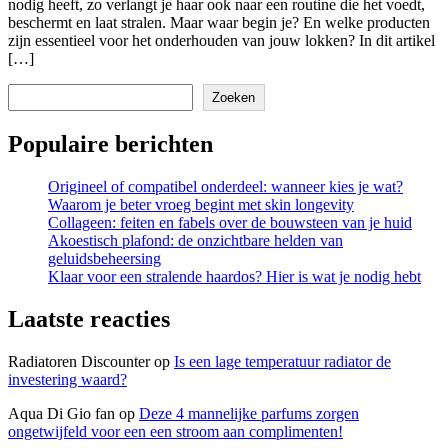
nodig heeft, zo verlangt je haar ook naar een routine die het voedt,
beschermt en laat stralen. Maar waar begin je? En welke producten
zijn essentieel voor het onderhouden van jouw lokken? In dit artikel
[…]
Zoeken
Zoeken
Populaire berichten
Origineel of compatibel onderdeel: wanneer kies je wat?
Waarom je beter vroeg begint met skin longevity
Collageen: feiten en fabels over de bouwsteen van je huid
Akoestisch plafond: de onzichtbare helden van
geluidsbeheersing
Klaar voor een stralende haardos? Hier is wat je nodig hebt
Laatste reacties
Radiatoren Discounter
op
Is een lage temperatuur radiator de
investering waard?
Aqua Di Gio fan
op
Deze 4 mannelijke parfums zorgen
ongetwijfeld voor een een stroom aan complimenten!